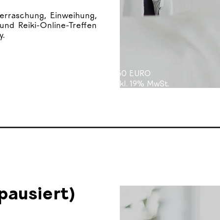
berraschung, Einweihung,
nd Reiki-Online-Treffen
y.
550 EURO
Inkl. 19% MwSt.
 p
ausiert)