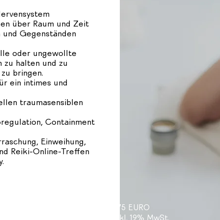
Nervensystem
gen über Raum und Zeit
n und Gegenständen
le oder ungewollte
 zu halten und zu
 zu bringen.
r ein intimes und
ellen traumasensiblen
oregulation, Containment
rraschung, Einweihung,
d Reiki-Online-Treffen
y.
675 EURO
Inkl. 19% MwSt.