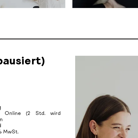
pausiert)
ng
n Online (2 Std. wird
en
d
9% MwSt.