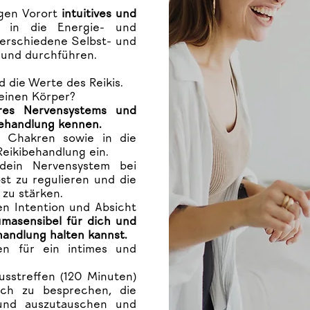
agen Vorort
intuitives und
 in die Energie- und
verschiedene Selbst- und
und durchführen.
d die Werte des Reikis.
deinen Körper?
res Nervensystems und
behandlung kennen.
r Chakren sowie in die
eikibehandlung ein.
dein Nervensystem bei
st zu regulieren und die
zu stärken.
en Intention und Absicht
masensibel für dich und
handlung halten kannst.
n für ein intimes und
usstreffen (120 Minuten)
ch zu besprechen, die
 und auszutauschen und