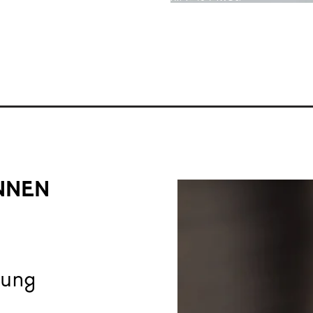
INNEN
tung